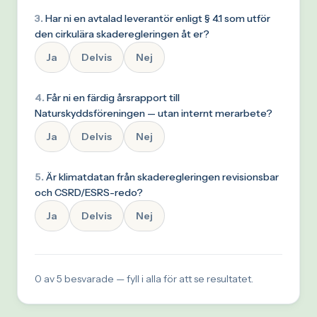
3
.
Har ni en avtalad leverantör enligt § 4.1 som utför
den cirkulära skaderegleringen åt er?
Ja
Delvis
Nej
4
.
Får ni en färdig årsrapport till
Naturskyddsföreningen — utan internt merarbete?
Ja
Delvis
Nej
5
.
Är klimatdatan från skaderegleringen revisionsbar
och CSRD/ESRS-redo?
Ja
Delvis
Nej
0
av
5
besvarade — fyll i alla för att se resultatet.