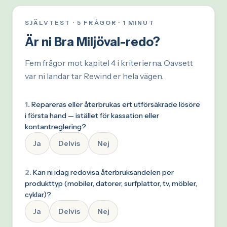
SJÄLVTEST · 5 FRÅGOR · 1 MINUT
Är ni Bra Miljöval-redo?
Fem frågor mot kapitel 4 i kriterierna. Oavsett
var ni landar tar Rewind er hela vägen.
1
.
Repareras eller återbrukas ert utförsäkrade lösöre
i första hand — istället för kassation eller
kontantreglering?
Ja
Delvis
Nej
2
.
Kan ni idag redovisa återbruksandelen per
produkttyp (mobiler, datorer, surfplattor, tv, möbler,
cyklar)?
Ja
Delvis
Nej