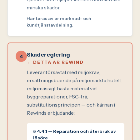
minska skador.
Hanteras av er marknad- och
kundtjänstavdelning.
Skadereglering
4
← DETTA ÄR REWIND
Leverantörsavtal med miljökrav,
ersättningsboende på miljömärkta hotell,
miljömässigt bästa material vid
byggreparationer, FSC-trä,
substitutionsprincipen — och kärnan i
Rewinds erbjudande:
§ 4.4.1 — Reparation och återbruk av
lösöre