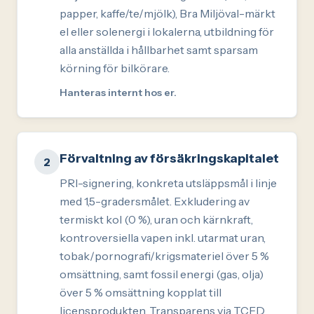
papper, kaffe/te/mjölk), Bra Miljöval-märkt
el eller solenergi i lokalerna, utbildning för
alla anställda i hållbarhet samt sparsam
körning för bilkörare.
Hanteras internt hos er.
Förvaltning av försäkringskapitalet
2
PRI-signering, konkreta utsläppsmål i linje
med 1,5-gradersmålet. Exkludering av
termiskt kol (0 %), uran och kärnkraft,
kontroversiella vapen inkl. utarmat uran,
tobak/pornografi/krigsmateriel över 5 %
omsättning, samt fossil energi (gas, olja)
över 5 % omsättning kopplat till
licensprodukten. Transparens via TCFD