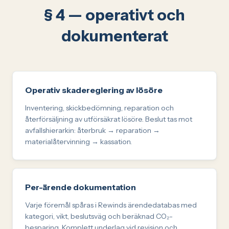
§ 4 — operativt och
dokumenterat
Operativ skadereglering av lösöre
Inventering, skickbedömning, reparation och
återförsäljning av utförsäkrat lösöre. Beslut tas mot
avfallshierarkin: återbruk → reparation →
materialåtervinning → kassation.
Per-ärende dokumentation
Varje föremål spåras i Rewinds ärendedatabas med
kategori, vikt, beslutsväg och beräknad CO₂-
besparing. Komplett underlag vid revision och