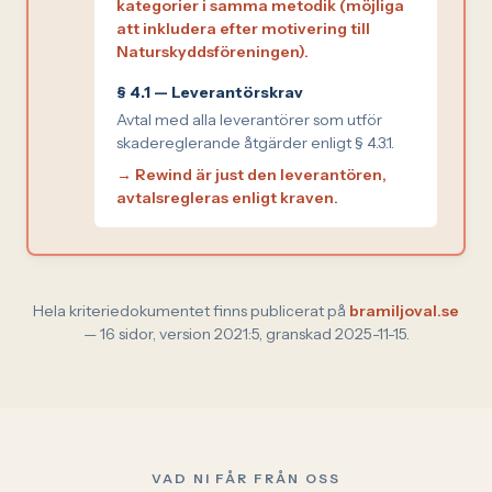
kategorier i samma metodik (möjliga
att inkludera efter motivering till
Naturskyddsföreningen).
§ 4.1 — Leverantörskrav
Avtal med alla leverantörer som utför
skadereglerande åtgärder enligt § 4.3.1.
→ Rewind är just den leverantören,
avtalsregleras enligt kraven.
Hela kriteriedokumentet finns publicerat på
bramiljoval.se
— 16 sidor, version 2021:5, granskad 2025-11-15.
VAD NI FÅR FRÅN OSS