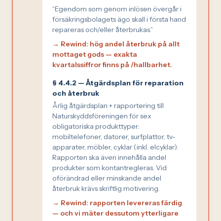
“Egendom som genom inlösen övergår i
försäkringsbolagets ägo skall i första hand
repareras och/eller återbrukas.”
→ Rewind: hög andel återbruk på allt
mottaget gods — exakta
kvartalssiffror finns på /hallbarhet.
§ 4.4.2 — Åtgärdsplan för reparation
och återbruk
Årlig åtgärdsplan + rapportering till
Naturskyddsföreningen för sex
obligatoriska produkttyper:
mobiltelefoner, datorer, surfplattor, tv-
apparater, möbler, cyklar (inkl. elcyklar).
Rapporten ska även innehålla andel
produkter som kontantregleras. Vid
oförändrad eller minskande andel
återbruk krävs skriftlig motivering.
→ Rewind: rapporten levereras färdig
— och vi mäter dessutom ytterligare