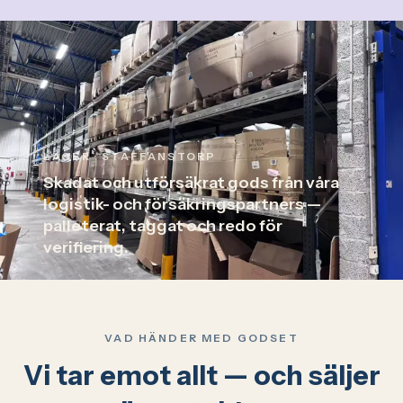
LAGER · STAFFANSTORP
Skadat och utförsäkrat gods från våra
logistik- och försäkringspartners —
palleterat, taggat och redo för
verifiering.
VAD HÄNDER MED GODSET
Vi tar emot allt — och säljer