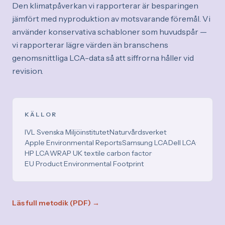
Den klimatpåverkan vi rapporterar är besparingen
jämfört med nyproduktion av motsvarande föremål. Vi
använder konservativa schabloner som huvudspår —
vi rapporterar lägre värden än branschens
genomsnittliga LCA-data så att siffrorna håller vid
revision.
KÄLLOR
IVL Svenska Miljöinstitutet
·
Naturvårdsverket
·
Apple Environmental Reports
·
Samsung LCA
·
Dell LCA
·
HP LCA
·
WRAP UK textile carbon factor
·
EU Product Environmental Footprint
Läs full metodik (PDF) →