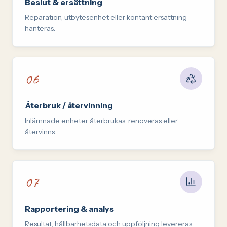
Steg
5
:
Beslut & ersättning
Reparation, utbytesenhet eller kontant ersättning
hanteras.
06
Steg
6
:
Återbruk / återvinning
Inlämnade enheter återbrukas, renoveras eller
återvinns.
07
Steg
7
:
Rapportering & analys
Resultat, hållbarhetsdata och uppföljning levereras