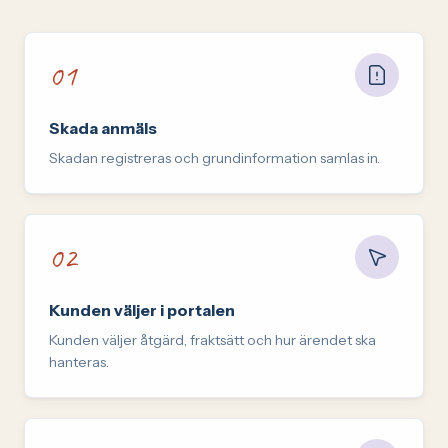
01
Steg
1
:
Skada anmäls
Skadan registreras och grundinformation samlas in.
02
Steg
2
:
Kunden väljer i portalen
Kunden väljer åtgärd, fraktsätt och hur ärendet ska
hanteras.