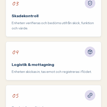
03
Steg
3
:
Skadekontroll
Enheten verifieras och bedöms utifrån skick, funktion
och värde.
04
Steg
4
:
Logistik & mottagning
Enheten skickas in, tas emot och registreras i flödet.
05