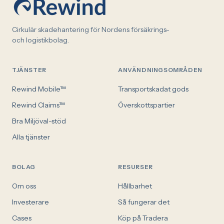
Cirkulär skadehantering för Nordens försäkrings-
och logistikbolag.
TJÄNSTER
ANVÄNDNINGSOMRÅDEN
Rewind Mobile™
Transportskadat gods
Rewind Claims™
Överskottspartier
Bra Miljöval-stöd
Alla tjänster
BOLAG
RESURSER
Om oss
Hållbarhet
Investerare
Så fungerar det
Cases
Köp på Tradera