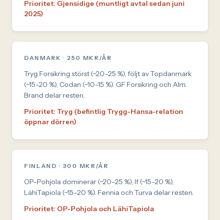
Prioritet: Gjensidige (muntligt avtal sedan juni
2025)
DANMARK · 250 MKR/ÅR
Tryg Forsikring störst (~20–25 %), följt av Topdanmark
(~15–20 %), Codan (~10–15 %). GF Forsikring och Alm.
Brand delar resten.
Prioritet: Tryg (befintlig Trygg-Hansa-relation
öppnar dörren)
FINLAND · 300 MKR/ÅR
OP-Pohjola dominerar (~20–25 %), If (~15–20 %),
LähiTapiola (~15–20 %). Fennia och Turva delar resten.
Prioritet: OP-Pohjola och LähiTapiola