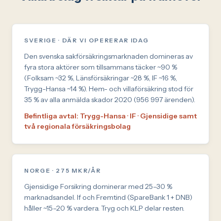
SVERIGE · DÄR VI OPERERAR IDAG
Den svenska sakförsäkringsmarknaden domineras av
fyra stora aktörer som tillsammans täcker ~90 %
(Folksam ~32 %, Länsförsäkringar ~28 %, IF ~16 %,
Trygg-Hansa ~14 %). Hem- och villaförsäkring stod för
35 % av alla anmälda skador 2020 (956 997 ärenden).
Befintliga avtal: Trygg-Hansa · IF · Gjensidige samt
två regionala försäkringsbolag
NORGE · 275 MKR/ÅR
Gjensidige Forsikring dominerar med 25–30 %
marknadsandel. If och Fremtind (SpareBank 1 + DNB)
håller ~15–20 % vardera. Tryg och KLP delar resten.