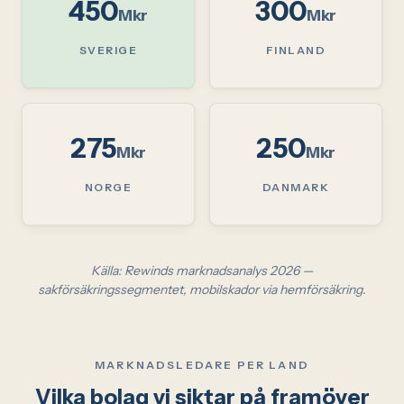
450
300
Mkr
Mkr
SVERIGE
FINLAND
275
250
Mkr
Mkr
NORGE
DANMARK
Källa: Rewinds marknadsanalys 2026 —
sakförsäkringssegmentet, mobilskador via hemförsäkring.
MARKNADSLEDARE PER LAND
Vilka bolag vi siktar på framöver