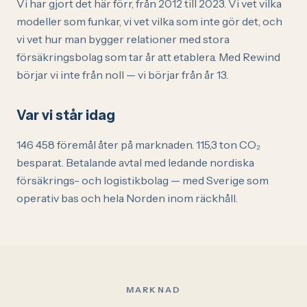
Vi har gjort det här förr, från 2012 till 2023. Vi vet vilka
modeller som funkar, vi vet vilka som inte gör det, och
vi vet hur man bygger relationer med stora
försäkringsbolag som tar år att etablera. Med Rewind
börjar vi inte från noll — vi börjar från år 13.
Var vi står idag
146 458
föremål åter på marknaden.
115,3
ton CO₂
besparat. Betalande avtal med ledande nordiska
försäkrings- och logistikbolag — med Sverige som
operativ bas och hela Norden inom räckhåll.
MARKNAD