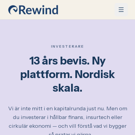
Hoppa till innehåll
INVESTERARE
13 års bevis. Ny
plattform. Nordisk
skala.
Vi är inte mitt i en kapitalrunda just nu. Men om
du investerar i hållbar finans, insurtech eller
cirkulär ekonomi — och vill förstå vad vi bygger
— så pratar vi gärna.