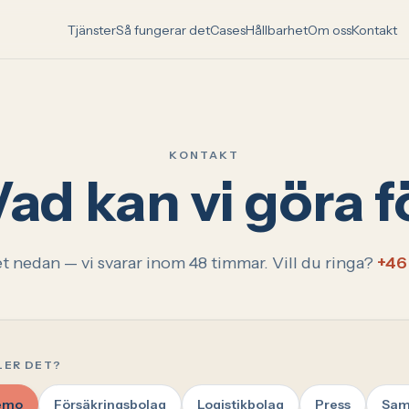
Tjänster
Så fungerar det
Cases
Hållbarhet
Om oss
Kontakt
KONTAKT
Vad kan vi göra f
et nedan — vi svarar inom 48 timmar. Vill du ringa?
+46
LER DET?
emo
Försäkringsbolag
Logistikbolag
Press
Sam