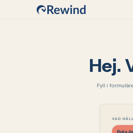
Hoppa till innehåll
Hej. 
Fyll i formulär
VAD GÄL
Boka d