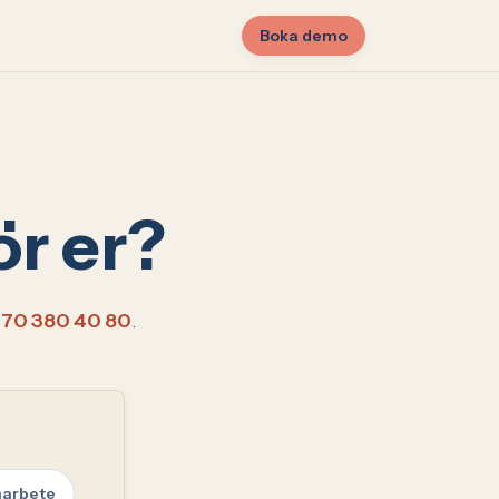
Boka demo
ör er?
 70 380 40 80
.
arbete