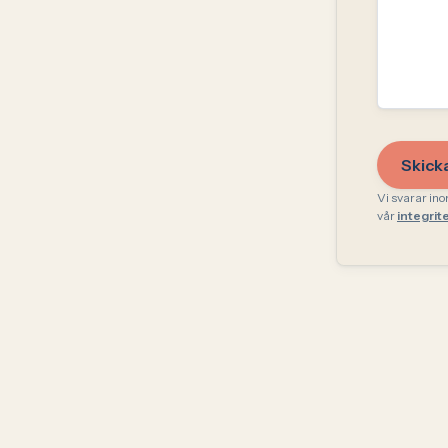
Skick
Vi svarar in
vår
integrit