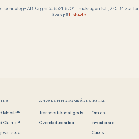
 Technology AB · Org.nr 556521-6701 · Truckstigen 10E, 245 34 Staffans
även på
LinkedIn
.
STER
ANVÄNDNINGSOMRÅDEN
BOLAG
d Mobile™
Transportskadat gods
Om oss
d Claims™
Överskottspartier
Investerare
ljöval-stöd
Cases