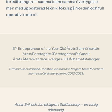
fortsättningen — samma team, samma övertygelse,
men med uppdaterad teknik, fokus på Norden och full
operativ kontroll.
EY Entrepreneur of the Year (2x)
·
Årets Samhällsaktör
·
Årets Företagare (Företagarna)
·
DI Gasell
·
Årets Återanvändare
·
Sveriges 33 Hållbarhetstalanger
Utmärkelser tilldelade Christian Jansson och tidigare team för arbete
inom cirkulär skadereglering 2012–2023.
Anna, Erik och Jon på lagret i Staffanstorp — en vanlig
arbetsdag.