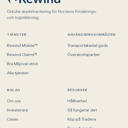
Cirkulär skadehantering för Nordens försäkrings-
och logistikbolag.
TJÄNSTER
ANVÄNDNINGSOMRÅDEN
Rewind Mobile™
Transportskadat gods
Rewind Claims™
Överskottspartier
Bra Miljöval-stöd
Alla tjänster
BOLAG
RESURSER
Om oss
Hållbarhet
Investerare
Så fungerar det
Cases
Köp på Tradera