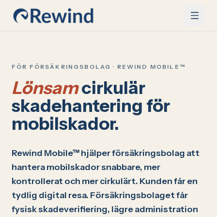
Hoppa till innehåll
FÖR FÖRSÄKRINGSBOLAG · REWIND MOBILE™
Lönsam
cirkulär
skadehantering för
mobilskador.
Rewind Mobile™ hjälper försäkringsbolag att
hantera mobilskador snabbare, mer
kontrollerat och mer cirkulärt. Kunden får en
tydlig digital resa. Försäkringsbolaget får
fysisk skadeverifiering, lägre administration